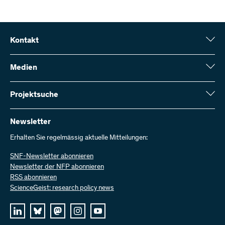
Kontakt
Schweizerischer Nationalfonds (SNF)
Wildhainweg 3
Medien
CH-3001 Bern
Medienauskünfte
Jahresbericht
Projektsuche
Kontakt aufnehmen
Zahlen und Daten
Rechnung senden
Hier finden Sie umfangreiche Informationen zu den vom SNF
bewilligten Forschungsprojekten und Förderbeiträgen:
Newsletter
Bei uns arbeiten
Offene Stellen
Erhalten Sie regelmässig aktuelle Mitteilungen:
Projektsuche
SNF-Newsletter abonnieren
Newsletter der NFP abonnieren
RSS abonnieren
ScienceGeist: research policy news