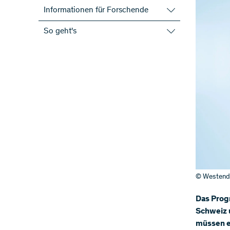
Informationen für Forschende
Anwendungsorientierte Forschung
So geht's
Open Access
Gesuch erfassen
Infoanlässe
Zulassungsbedingungen
International
Evaluationsverfahren
Projektmitarbeitende
CV-Format
Alle Informationen
Beitragsreglement
Dokumente und Formulare
Lifetime-Management von Projekten
An die Öffentlichkeit treten
© Westend6
Das Prog
Schweiz u
müssen e