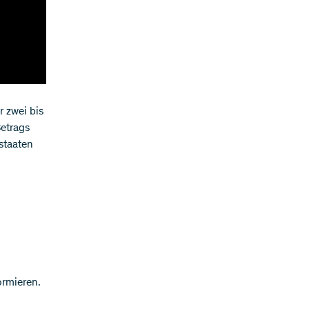
 zwei bis
Betrags
staaten
ormieren.