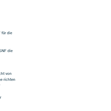
 für die
 SNF die
cht von
e richten
r
r