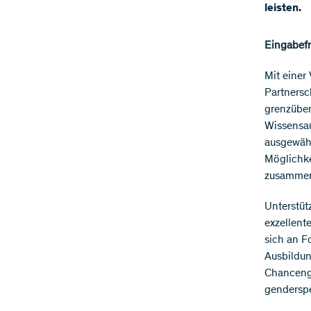
leisten.
Eingabefri
Mit einer
Partnersc
grenzüber
Wissensa
ausgewähl
Möglichke
zusammen
Unterstüt
exzellent
sich an F
Ausbildun
Chancengl
genderspe