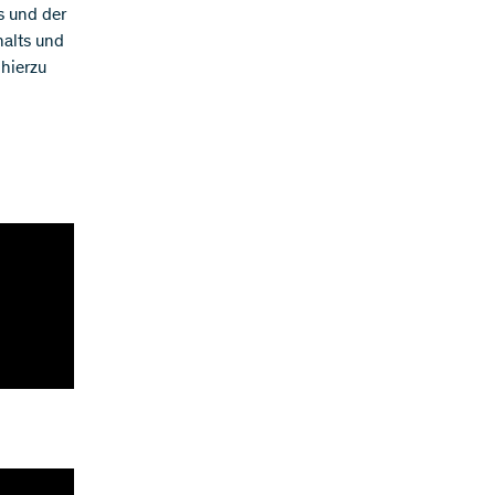
s und der
halts und
 hierzu