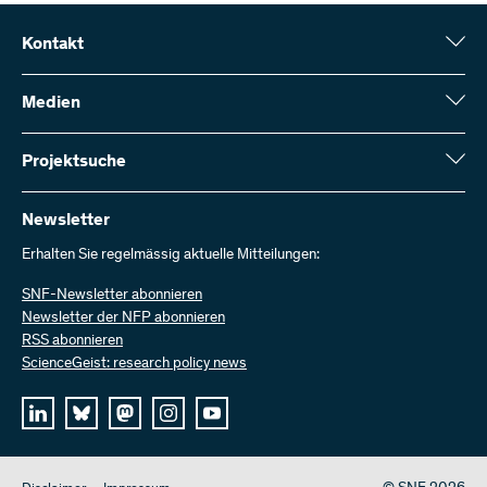
Kontakt
Schweizerischer Nationalfonds (SNF)
Wildhainweg 3
Medien
CH-3001 Bern
Medienauskünfte
Jahresbericht
Projektsuche
Kontakt aufnehmen
Zahlen und Daten
Rechnung senden
Hier finden Sie umfangreiche Informationen zu den vom SNF
bewilligten Forschungsprojekten und Förderbeiträgen:
Newsletter
Bei uns arbeiten
Offene Stellen
Erhalten Sie regelmässig aktuelle Mitteilungen:
Projektsuche
SNF-Newsletter abonnieren
Newsletter der NFP abonnieren
RSS abonnieren
ScienceGeist: research policy news