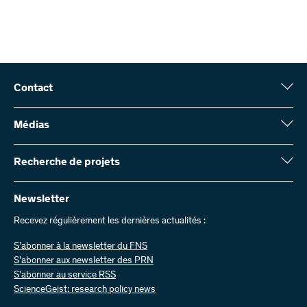
Contact
Fonds national suisse (FNS)
Wildhainweg 3
Médias
CH-3001 Berne
Service de presse
Rapport annuel
Recherche de projets
Contactez-nous
Chiffres et données
Envoyer des factures
Vous trouverez ici des informations complètes sur les projets de
recherche et les subsides approuvés par le FNS :
Newsletter
Travailler chez nous
Offres d’emploi
Recevez régulièrement les dernières actualités :
Recherche de projets
S’abonner à la newsletter du FNS
S’abonner aux newsletter des PRN
S'abonner au service RSS
ScienceGeist: research policy news