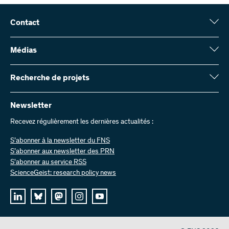
Contact
Fonds national suisse (FNS)
Wildhainweg 3
Médias
CH-3001 Berne
Service de presse
Rapport annuel
Recherche de projets
Contactez-nous
Chiffres et données
Envoyer des factures
Vous trouverez ici des informations complètes sur les projets de
recherche et les subsides approuvés par le FNS :
Newsletter
Travailler chez nous
Offres d’emploi
Recevez régulièrement les dernières actualités :
Recherche de projets
S’abonner à la newsletter du FNS
S’abonner aux newsletter des PRN
S'abonner au service RSS
ScienceGeist: research policy news