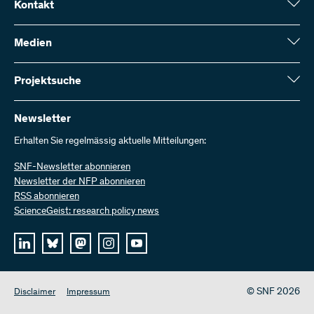
Kontakt
Schweizerischer Nationalfonds (SNF)
Wildhainweg 3
Medien
CH-3001 Bern
Medienauskünfte
Jahresbericht
Projektsuche
Kontakt aufnehmen
Zahlen und Daten
Rechnung senden
Hier finden Sie umfangreiche Informationen zu den vom SNF
bewilligten Forschungsprojekten und Förderbeiträgen:
Newsletter
Bei uns arbeiten
Offene Stellen
Erhalten Sie regelmässig aktuelle Mitteilungen:
Projektsuche
SNF-Newsletter abonnieren
Newsletter der NFP abonnieren
RSS abonnieren
ScienceGeist: research policy news
© SNF 2026
Disclaimer
Impressum