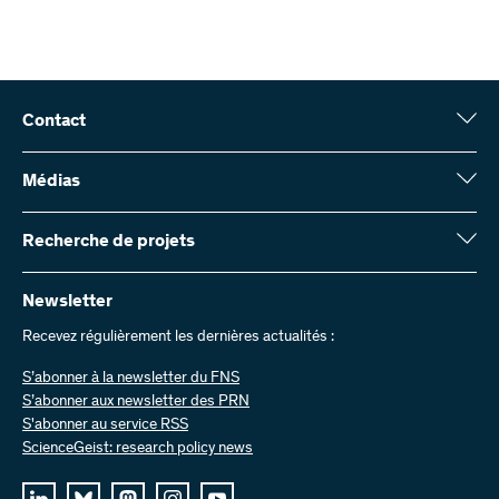
Contact
Fonds national suisse (FNS)
Wildhainweg 3
Médias
CH-3001 Berne
Service de presse
Rapport annuel
Recherche de projets
Contactez-nous
Chiffres et données
Envoyer des factures
Vous trouverez ici des informations complètes sur les projets de
recherche et les subsides approuvés par le FNS :
Newsletter
Travailler chez nous
Offres d’emploi
Recevez régulièrement les dernières actualités :
Recherche de projets
S’abonner à la newsletter du FNS
S’abonner aux newsletter des PRN
S'abonner au service RSS
ScienceGeist: research policy news