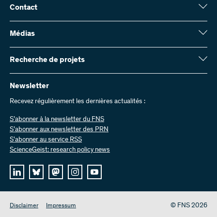
Contact
Fonds national suisse (FNS)
Wildhainweg 3
Médias
CH-3001 Berne
Service de presse
Rapport annuel
Recherche de projets
Contactez-nous
Chiffres et données
Envoyer des factures
Vous trouverez ici des informations complètes sur les projets de
recherche et les subsides approuvés par le FNS :
Newsletter
Travailler chez nous
Offres d’emploi
Recevez régulièrement les dernières actualités :
Recherche de projets
S’abonner à la newsletter du FNS
S’abonner aux newsletter des PRN
S'abonner au service RSS
ScienceGeist: research policy news
© FNS 2026
Disclaimer
Impressum