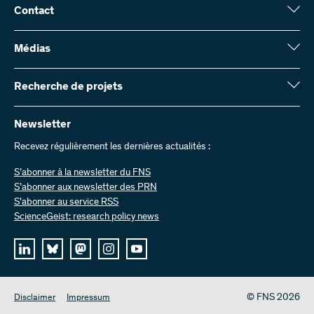
Contact
Fonds national suisse (FNS)
Wildhainweg 3
Médias
CH-3001 Berne
Service de presse
Rapport annuel
Recherche de projets
Contactez-nous
Chiffres et données
Envoyer des factures
Vous trouverez ici des informations complètes sur les projets de
recherche et les subsides approuvés par le FNS :
Newsletter
Travailler chez nous
Offres d’emploi
Recevez régulièrement les dernières actualités :
Recherche de projets
S’abonner à la newsletter du FNS
S’abonner aux newsletter des PRN
S'abonner au service RSS
ScienceGeist: research policy news
© FNS 2026
Disclaimer
Impressum