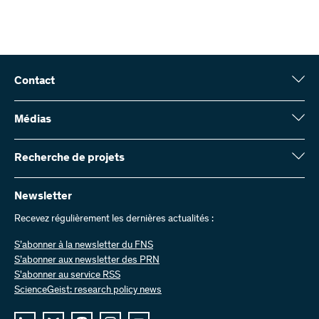
Contact
Fonds national suisse (FNS)
Wildhainweg 3
Médias
CH-3001 Berne
Service de presse
Rapport annuel
Recherche de projets
Contactez-nous
Chiffres et données
Envoyer des factures
Vous trouverez ici des informations complètes sur les projets de
recherche et les subsides approuvés par le FNS :
Newsletter
Travailler chez nous
Offres d’emploi
Recevez régulièrement les dernières actualités :
Recherche de projets
S’abonner à la newsletter du FNS
S’abonner aux newsletter des PRN
S'abonner au service RSS
ScienceGeist: research policy news