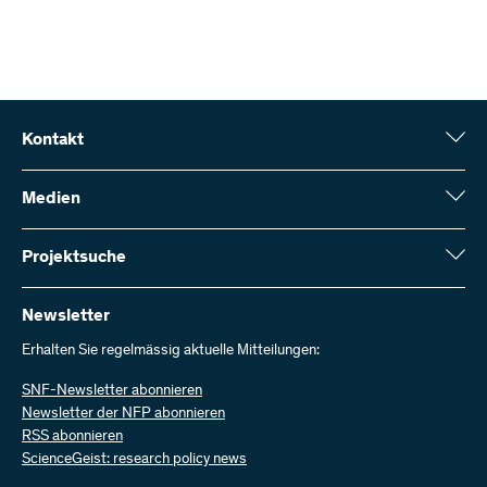
Kontakt
Schweizerischer Nationalfonds (SNF)
Wildhainweg 3
Medien
CH-3001 Bern
Medienauskünfte
Jahresbericht
Projektsuche
Kontakt aufnehmen
Zahlen und Daten
Rechnung senden
Hier finden Sie umfangreiche Informationen zu den vom SNF
bewilligten Forschungsprojekten und Förderbeiträgen:
Newsletter
Bei uns arbeiten
Offene Stellen
Erhalten Sie regelmässig aktuelle Mitteilungen:
Projektsuche
SNF-Newsletter abonnieren
Newsletter der NFP abonnieren
RSS abonnieren
ScienceGeist: research policy news