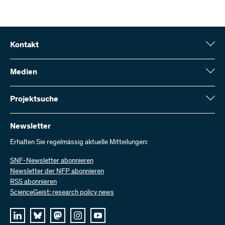
Kontakt
Schweizerischer Nationalfonds (SNF)
Wildhainweg 3
Medien
CH-3001 Bern
Medienauskünfte
Jahresbericht
Projektsuche
Kontakt aufnehmen
Zahlen und Daten
Rechnung senden
Hier finden Sie umfangreiche Informationen zu den vom SNF
bewilligten Forschungsprojekten und Förderbeiträgen:
Newsletter
Bei uns arbeiten
Offene Stellen
Erhalten Sie regelmässig aktuelle Mitteilungen:
Projektsuche
SNF-Newsletter abonnieren
Newsletter der NFP abonnieren
RSS abonnieren
ScienceGeist: research policy news