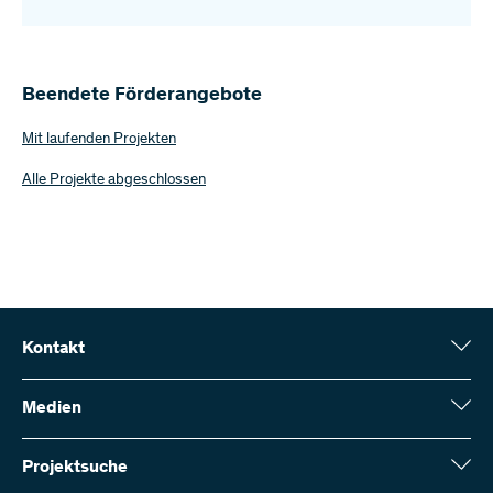
Beendete Förderangebote
Mit laufenden Projekten
Alle Projekte abgeschlossen
Kontakt
Schweizerischer Nationalfonds (SNF)
Wildhainweg 3
Medien
CH-3001 Bern
Medienauskünfte
Jahresbericht
Projektsuche
Kontakt aufnehmen
Zahlen und Daten