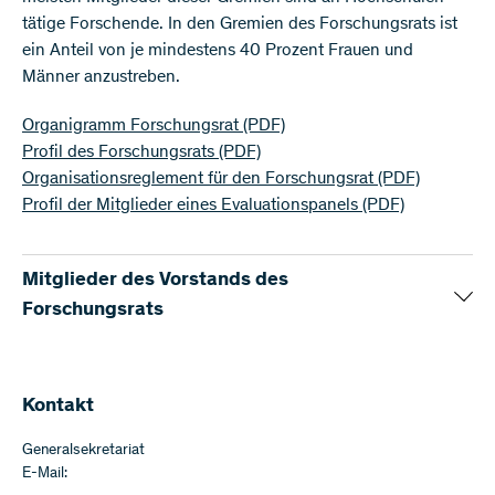
tätige Forschende. In den Gremien des Forschungsrats ist
ein Anteil von je mindestens 40 Prozent Frauen und
Männer anzustreben.
Organigramm Forschungsrat
(PDF)
Profil des Forschungsrats
(PDF)
Organisationsreglement für den Forschungsrat
(PDF)
Profil der Mitglieder eines Evaluationspanels
(PDF)
Mitglieder des Vorstands des
Forschungsrats
Torsten Schwede
(PDF)
, Präsident
Laura Bernardi
, Vizepräsidentin für Förderpolitik
Stuart Lane
, Vizepräsident für Forschungsförderung
Kontakt
Kathryn Hess Bellwald
, Vorstandsmitglied
Generalsekretariat
Nicolas Rodondi
, Vorstandsmitglied
E-Mail:
Rainer Wallny
, Vorstandsmitglied