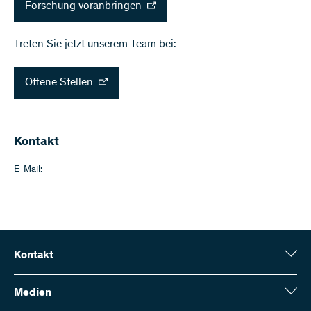
Forschung voranbringen
Treten Sie jetzt unserem Team bei:
Offene Stellen
Kontakt
E-Mail:
Kontakt
Schweizerischer Nationalfonds (SNF)
Wildhainweg 3
Medien
CH-3001 Bern