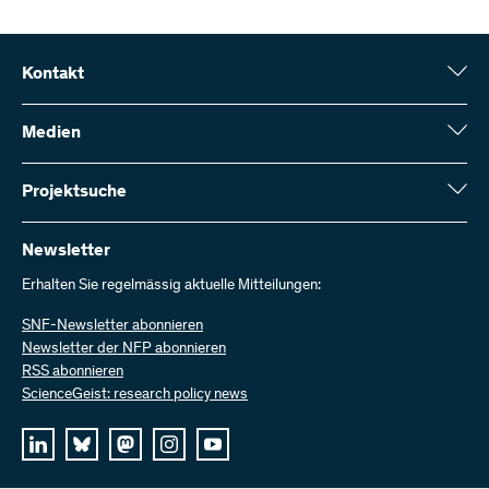
Kontakt
Schweizerischer Nationalfonds (SNF)
Wildhainweg 3
Medien
CH-3001 Bern
Medienauskünfte
Jahresbericht
Projektsuche
Kontakt aufnehmen
Zahlen und Daten
Rechnung senden
Hier finden Sie umfangreiche Informationen zu den vom SNF
bewilligten Forschungsprojekten und Förderbeiträgen:
Newsletter
Bei uns arbeiten
Offene Stellen
Erhalten Sie regelmässig aktuelle Mitteilungen:
Projektsuche
SNF-Newsletter abonnieren
Newsletter der NFP abonnieren
RSS abonnieren
ScienceGeist: research policy news