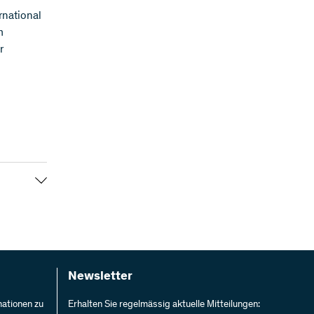
rnational
m
r
ufzeit
d 47
 Mitteln
ruppen
Newsletter
mationen zu
Erhalten Sie regelmässig aktuelle Mitteilungen: