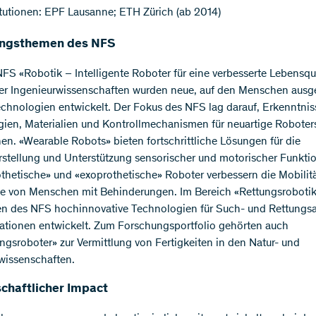
tutionen: EPF Lausanne; ETH Zürich (ab 2014)
ungsthemen des NFS
FS «Robotik – Intelligente Roboter für eine verbesserte Lebensqua
er Ingenieurwissenschaften wurden neue, auf den Menschen ausge
chnologien entwickelt. Der Fokus des NFS lag darauf, Erkenntnis
ien, Materialien und Kontrollmechanismen für neuartige Robote
en. «Wearable Robots» bieten fortschrittliche Lösungen für die
stellung und Unterstützung sensorischer und motorischer Funkti
thetische» und «exoprothetische» Roboter verbessern die Mobilit
e von Menschen mit Behinderungen. Im Bereich «Rettungsroboti
n des NFS hochinnovative Technologien für Such- und Rettungs
uationen entwickelt. Zum Forschungsportfolio gehörten auch
ngsroboter» zur Vermittlung von Fertigkeiten in den Natur- und
wissenschaften.
chaftlicher Impact