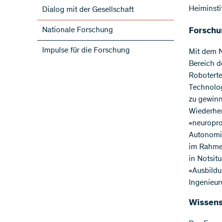
Heiminsti
Dialog mit der Gesellschaft
Nationale Forschung
Forsch
Impulse für die Forschung
Mit dem N
Bereich d
Roboterte
Technolog
zu gewinn
Wiederher
«neuropro
Autonomi
im Rahme
in Notsit
«Ausbildu
Ingenieur
Wissens