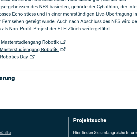
sergebnissen des NFS basierten, gehörte der Cybathlon, der inte
rosses Echo stiess und in einer mehrstündigen Live-Übertragung i
 Fernsehen gezeigt wurde. Auch nach Abschluss des NFS wird de
 als Non-Profit-Projekt der ETH Zürich weitergeführt.
Masterstudiengang Robotik
Masterstudiengang Robotik
 Robotics Day
ierung
ewilligte für diesen NFS 39,8 Millionen Franken während einer La
hren. Die nachstehende Tabelle zeigt, dass mit diesem Betrag run
er Gesamtausgaben des NFS finanziert wurden. Bei den restlichen
es sich um Eigenmittel der Heiminstitution oder der beteiligten G
Projektsuche
eiträge von Dritten.
künfte
Hier finden Sie umfangreiche Infor
erung 2010–2022 (Schweizer Franken)