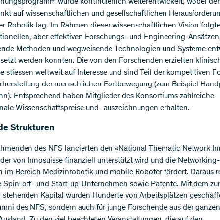
hungsprogramm wurde kontinuierlich weiterentwickelt, wobei der
kt auf wissenschaftlichen und gesellschaftlichen Herausforderu
er Robotik lag. Im Rahmen dieser wissenschaftlichen Vision folgt
ionellen, aber effektiven Forschungs- und Engineering-Ansätzen
ende Methoden und wegweisende Technologien und Systeme entw
etzt werden konnten. Die von den Forschenden erzielten klinisc
e stiessen weltweit auf Interesse und sind Teil der kompetitiven 
rherstellung der menschlichen Fortbewegung (zum Beispiel Hand
inn). Entsprechend haben Mitglieder des Konsortiums zahlreiche
onale Wissenschaftspreise und -auszeichnungen erhalten.
de Strukturen
ehmenden des NFS lancierten den «National Thematic Network In
 der von Innosuisse finanziell unterstützt wird und die Networking-
en im Bereich Medizinrobotik und mobile Roboter fördert. Daraus re
e Spin-off- und Start-up-Unternehmen sowie Patente. Mit dem zur
 stehenden Kapital wurden Hunderte von Arbeitsplätzen geschaffe
lumni des NFS, sondern auch für junge Forschende aus der ganze
usland. Zu den viel beachteten Veranstaltungen, die auf den