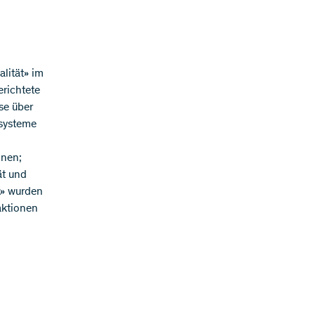
lität» im
richtete
se über
rsysteme
onen;
ät und
k» wurden
aktionen