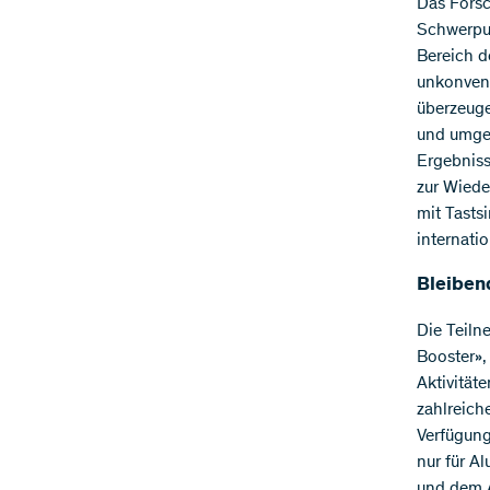
Das Forsc
Schwerpun
Bereich d
unkonvent
überzeug
und umges
Ergebniss
zur Wiede
mit Tasts
internati
Bleiben
Die Teiln
Booster»,
Aktivität
zahlreich
Verfügung
nur für A
und dem A