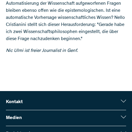
Automatisierung der Wissenschaft aufgeworfenen Fragen
bleiben ebenso offen wie die epistemologischen. Ist eine
automatische Vorhersage wissenschaftliches Wissen? Nello
Cristianini stellt sich dieser Herausforderung: "Gerade habe
ich zwei Wissenschaftsphilosophen eingestellt, die über
diese Frage nachzudenken beginnen."
Nic Ulmi ist freier Journalist in Genf.
Kontakt
Schweizerischer Nationalfonds (SNF)
Wildhainweg 3
Medien
CH-3001 Bern
Medienauskünfte