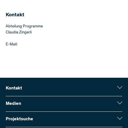
Kontakt
Abteilung Programme
E-Mail:
Kontakt
Schweizerischer Nationalfonds (SNF)
Wildhainweg 3
Medien
CH-3001 Bern
Medienauskünfte
Jahresbericht
Projektsuche
Kontakt aufnehmen
Zahlen und Daten
Rechnung senden