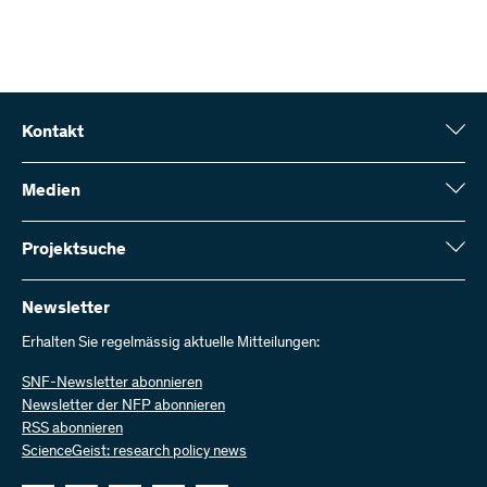
Kontakt
Schweizerischer Nationalfonds (SNF)
Wildhainweg 3
Medien
CH-3001 Bern
Medienauskünfte
Jahresbericht
Projektsuche
Kontakt aufnehmen
Zahlen und Daten
Rechnung senden
Hier finden Sie umfangreiche Informationen zu den vom SNF
bewilligten Forschungsprojekten und Förderbeiträgen:
Newsletter
Bei uns arbeiten
Offene Stellen
Erhalten Sie regelmässig aktuelle Mitteilungen:
Projektsuche
SNF-Newsletter abonnieren
Newsletter der NFP abonnieren
RSS abonnieren
ScienceGeist: research policy news