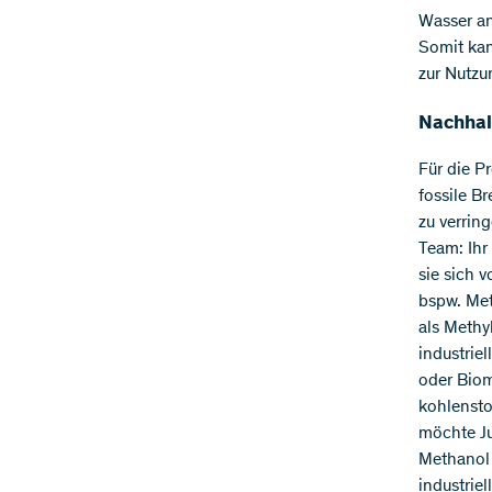
Wasser an
Somit kan
zur Nutzu
Nachhal
Für die P
fossile B
zu verring
Team: Ihr
sie sich 
bspw. Met
als Methy
industrie
oder Biom
kohlensto
möchte Ju
Methanol 
industrie