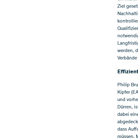
Ziel gese
Nachhalti
kontrolli
Qualifizi
notwendig
Langfrist
werden, d
Verbände
Effizie
Philip Bru
Kipfer (E
und vorhe
Dürren, i
dabei ein
abgedeckt
dass Auff
müssen. M