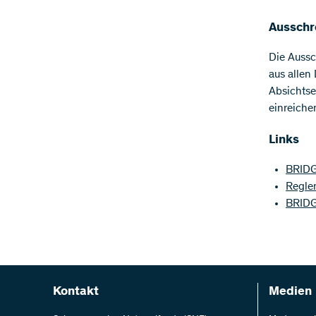
Ausschr
Die Aussc
aus allen
Absichtse
einreiche
Links
BRIDG
Regle
BRID
Kontakt
Medien