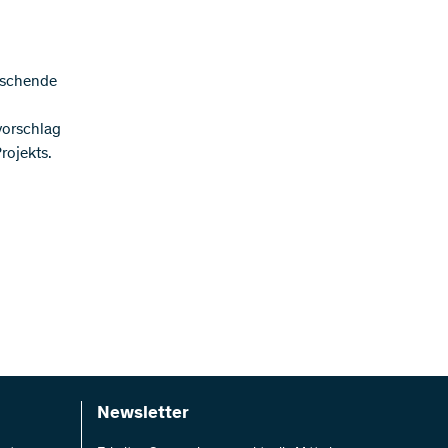
rschende
vorschlag
rojekts.
Newsletter