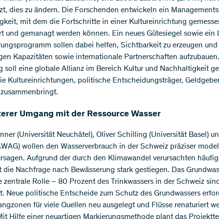
tzt, dies zu ändern. Die Forschenden entwickeln ein Managements
gkeit, mit dem die Fortschritte in einer Kultureinrichtung gemesse
ert und gemanagt werden können. Ein neues Gütesiegel sowie ein 
erungsprogramm sollen dabei helfen, Sichtbarkeit zu erzeugen und
en Kapazitäten sowie internationale Partnerschaften aufzubauen
ig soll eine globale Allianz im Bereich Kultur und Nachhaltigkeit g
ie Kultureinrichtungen, politische Entscheidungsträger, Geldgebe
 zusammenbringt.
nterer Umgang mit der Ressource Wasser
nner (Universität Neuchâtel), Oliver Schilling (Universität Basel) u
AWAG) wollen den Wasserverbrauch in der Schweiz präziser model
rsagen. Aufgrund der durch den Klimawandel verursachten häufi
st die Nachfrage nach Bewässerung stark gestiegen. Das Grundwass
e zentrale Rolle – 80 Prozent des Trinkwassers in der Schweiz sin
. Neue politische Entscheide zum Schutz des Grundwassers erfor
angzonen für viele Quellen neu ausgelegt und Flüsse renaturiert w
it Hilfe einer neuartigen Markierungsmethode plant das Projektt