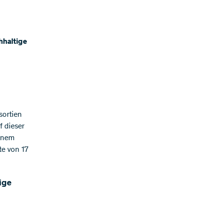
hhaltige
sortien
f dieser
einem
te von 17
ige