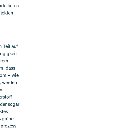
dellieren.
ojekten
 Teil auf
ängigkeit
ihrem
rn, dass
tom – wie
n, werden
in
rstoff
oder sogar
ktes
s grüne
oprozess