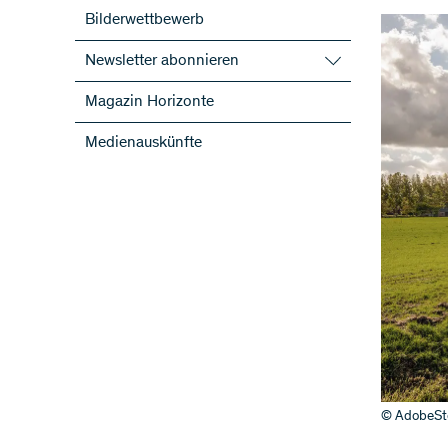
Bilderwettbewerb
Newsletter abonnieren
SNF-Newsletter abonnieren
Magazin Horizonte
Newsletter der NFP abonnieren
Medienauskünfte
ScienceGeist
© AdobeSt