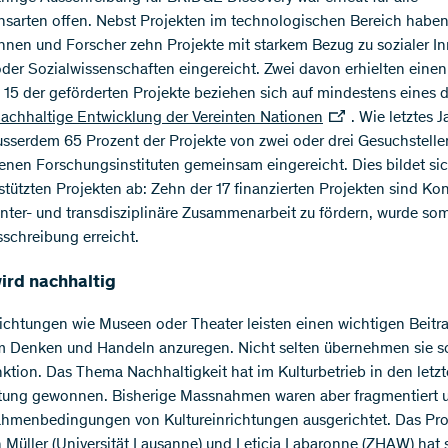
nsarten offen. Nebst Projekten im technologischen Bereich haben
nnen und Forscher zehn Projekte mit starkem Bezug zu sozialer In
oder Sozialwissenschaften eingereicht. Zwei davon erhielten einen
 15 der geförderten Projekte beziehen sich auf mindestens eines d
achhaltige Entwicklung der Vereinten Nationen
. Wie letztes J
sserdem 65 Prozent der Projekte von zwei oder drei Gesuchstell
enen Forschungsinstituten gemeinsam eingereicht. Dies bildet sic
stützten Projekten ab: Zehn der 17 finanzierten Projekten sind Kon
 inter- und transdisziplinäre Zusammenarbeit zu fördern, wurde som
sschreibung erreicht.
ird nachhaltig
richtungen wie Museen oder Theater leisten einen wichtigen Beitr
 Denken und Handeln anzuregen. Nicht selten übernehmen sie s
nktion. Das Thema Nachhaltigkeit hat im Kulturbetrieb in den letz
tung gewonnen. Bisherige Massnahmen waren aber fragmentiert
ahmenbedingungen von Kultureinrichtungen ausgerichtet. Das Pr
 Müller (Universität Lausanne) und Leticia Labaronne (ZHAW) hat 