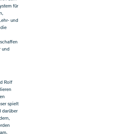
ystem für
n,
Lehr- und
 die
.
eschaffen
r und
nd Rolf
lieren
gen
er spielt
d darüber
dern,
erden
eam,