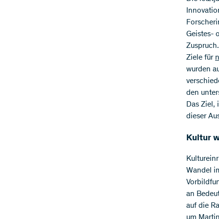
Innovatio
Forscheri
Geistes- 
Zuspruch.
Ziele für
n
wurden au
verschied
den unter
Das Ziel,
dieser Au
Kultur w
Kulturein
Wandel im
Vorbildfu
an Bedeu
auf die R
um Martin