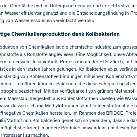
 der Oberfläche und im Untergrund genauer und in Echtzeit zu mo
n Wasser effizienter genutzt und die Entscheidungsfindung in Pr
ng von Wasserressourcen vereinfacht werden.
tige Chemikalienproduktion dank Kolibakterien
roduktion von Chemikalien ist die chemische Industrie zum grossen
rennstoffe als Rohstoffe angewiesen. Eine Möglichkeit, diese Abh
ern, untersucht Julia Vorholt, Professorin an der ETH Zürich, mit 
 ist es in den letzten Jahren gelungen, Kolibakterien so zu verände
vollständig von Kohlenstoffverbindungen mit einem Kohlenstoff-A
hanol – ernähren können. Bakterien, die diese Fähigkeit besitze
lotrophe bezeichnet. Mit der Verfügbarkeit von grünem Methanol 
llem Massstab (hergestellt aus kohlenstoffarmen Quellen wie Wasse
asse) lassen sich mit Methylotrophen somit kohlenstoffneutrale 
ffnegative Chemikalien herstellen. Im Rahmen des BRIDGE-Proje
lia Vorholt nun Kolibakterien genetisch so verändern, dass sie da
möglichst effizient in andere Produkte umwandeln, um diesen Bi
ll interessant zu machen.