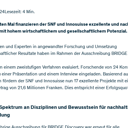
24
Lesezeit: 4 Min.
en Mal finanzieren der SNF und Innosuisse exzellente und nac
mit hohem wirtschaftlichem und gesellschaftlichem Potenzial.
nen und Experten in angewandter Forschung und Umsetzung
aftlicher Resultate haben im Rahmen der Ausschreibung BRIDGE
n einem zweistufigen Verfahren evaluiert. Forschende von 24 Kon
 einer Präsentation und einem Interview eingeladen. Basierend au
n fördern der SNF und Innosuisse nun 17 exzellente Projekte mit 
rag von 21,6 Millionen Franken. Dies entspricht einer Erfolgsquo
 Spektrum an Disziplinen und Bewusstsein für nachhalt
lung
jährige Ausschreibung für BRIDGE Discovery war erneut für alle