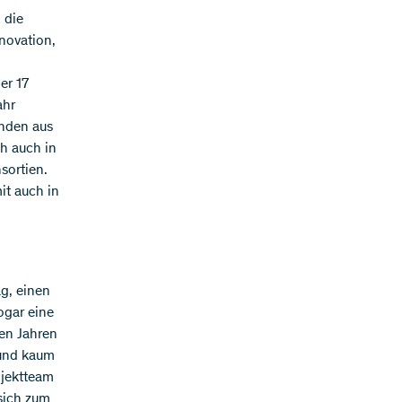
 die
novation,
er 17
ahr
enden aus
h auch in
sortien.
it auch in
ag, einen
ogar eine
ten Jahren
 und kaum
ojektteam
sich zum