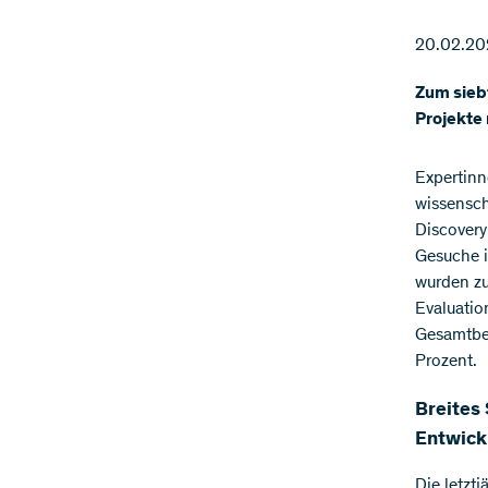
20.02.20
Zum siebt
Projekte 
Expertin
wissensch
Discovery
Gesuche i
wurden zu
Evaluatio
Gesamtbet
Prozent.
Breites
Entwick
Die letzt