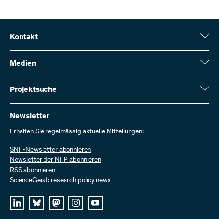
Kontakt
Schweizerischer Nationalfonds (SNF)
Wildhainweg 3
Medien
CH-3001 Bern
Medienauskünfte
Jahresbericht
Projektsuche
Kontakt aufnehmen
Zahlen und Daten
Rechnung senden
Hier finden Sie umfangreiche Informationen zu den vom SNF
bewilligten Forschungsprojekten und Förderbeiträgen:
Newsletter
Bei uns arbeiten
Offene Stellen
Erhalten Sie regelmässig aktuelle Mitteilungen:
Projektsuche
SNF-Newsletter abonnieren
Newsletter der NFP abonnieren
RSS abonnieren
ScienceGeist: research policy news