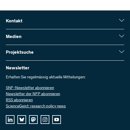
Kontakt
Schweizerischer Nationalfonds (SNF)
Wildhainweg 3
Medien
CH-3001 Bern
Medienauskünfte
Jahresbericht
Projektsuche
Kontakt aufnehmen
Zahlen und Daten
Rechnung senden
Hier finden Sie umfangreiche Informationen zu den vom SNF
bewilligten Forschungsprojekten und Förderbeiträgen:
Newsletter
Bei uns arbeiten
Offene Stellen
Erhalten Sie regelmässig aktuelle Mitteilungen:
Projektsuche
SNF-Newsletter abonnieren
Newsletter der NFP abonnieren
RSS abonnieren
ScienceGeist: research policy news