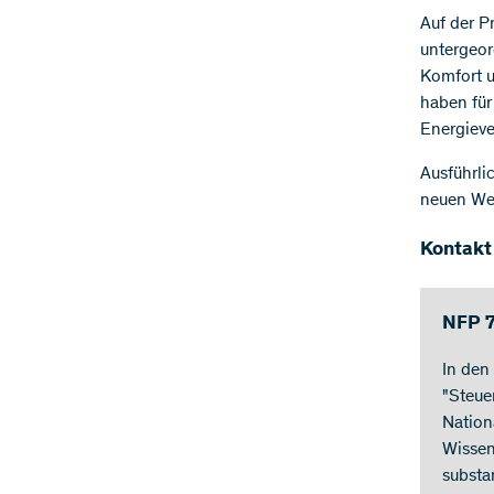
Auf der P
untergeor
Komfort u
haben für
Energieve
Ausführli
neuen Web
Kontakt
NFP 7
In den
"Steue
Nation
Wissen
substa