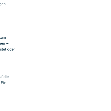
agen
 zum
men –
stet oder
f die
 Ein