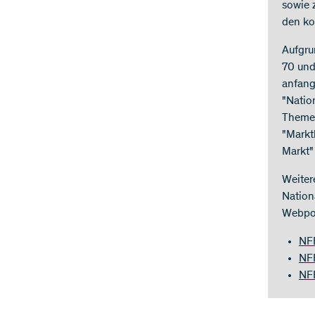
sowie 
den ko
Aufgru
70 und
anfang
"Natio
Themen
"Markt
Markt"
Weiter
Nation
Webpor
NFP
NF
NF