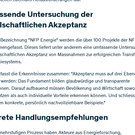
 stellen ebenfalls Herausforderungen dar.
ssende Untersuchung der
lschaftlichen Akzeptanz
 Bezeichnung "NFP Energie" werden die über 100 Projekte der N
engefasst. Dieses liefert unter anderem eine umfassende Unters
lschaftlichen Akzeptanz von Massnahmen zur erfolgreichen Trans
iesystems.
 fasst die Erkenntnisse zusammen: "Akzeptanz muss auf drei Ebe
t werden: Das Fundament bilden glaubwürdige und transparente
onen. Darauf aufbauend müssen Bevölkerung und Wirtschaft sowo
zen als auch individuelle Vorteile erkennen können. Und schliess
n konkrete, persönlich nachvollziehbare Beispiele."
rete Handlungsempfehlungen
mehrstufigen Prozess haben Akteure aus Energieforschung,