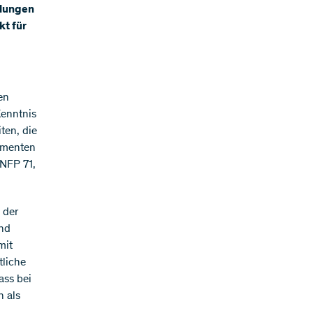
hlungen
kt für
en
Kenntnis
ten, die
rumenten
 NFP 71,
 der
und
mit
tliche
ass bei
n als