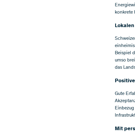
Energiewi
konkrete 
Lokalen
Schweizer
einheimis
Beispiel 
umso brei
das Lands
Positive
Gute Erfa
Akzeptanz
Einbezug 
Infrastruk
Mit per