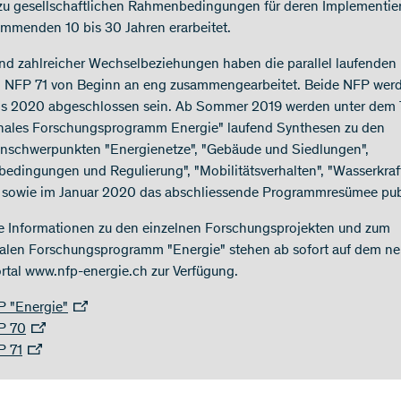
zu gesellschaftlichen Rahmenbedingungen für deren Implementie
mmenden 10 bis 30 Jahren erarbeitet.
nd zahlreicher Wechselbeziehungen haben die parallel laufenden
 NFP 71 von Beginn an eng zusammengearbeitet. Beide NFP wer
s 2020 abgeschlossen sein. Ab Sommer 2019 werden unter dem T
nales Forschungsprogramm Energie" laufend Synthesen zu den
schwerpunkten "Energienetze", "Gebäude und Siedlungen",
bedingungen und Regulierung", "Mobilitätsverhalten", "Wasserkraf
 sowie im Januar 2020 das abschliessende Programmresümee publ
e Informationen zu den einzelnen Forschungsprojekten und zum
alen Forschungsprogramm "Energie" stehen ab sofort auf dem n
tal www.nfp-energie.ch zur Verfügung.
 "Energie"
P 70
P 71