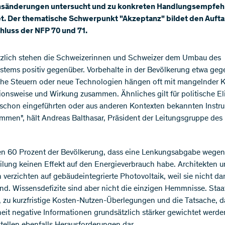
nsänderungen untersucht und zu konkreten Handlungsempfe
et. Der thematische Schwerpunkt "Akzeptanz" bildet den Aufta
hluss der NFP 70 und 71.
tzlich stehen die Schweizerinnen und Schweizer dem Umbau des
stems positiv gegenüber. Vorbehalte in der Bevölkerung etwa geg
he Steuern oder neue Technologien hängen oft mit mangelnder 
ionsweise und Wirkung zusammen. Ähnliches gilt für politische Eli
 schon eingeführten oder aus anderen Kontexten bekannten Inst
immen", hält Andreas Balthasar, Präsident der Leitungsgruppe des
n 60 Prozent der Bevölkerung, dass eine Lenkungsabgabe wegen
ilung keinen Effekt auf den Energieverbrauch habe. Architekten 
 verzichten auf gebäudeintegrierte Photovoltaik, weil sie nicht da
sind. Wissensdefizite sind aber nicht die einzigen Hemmnisse. Staa
 zu kurzfristige Kosten-Nutzen-Überlegungen und die Tatsache, d
eit negative Informationen grundsätzlich stärker gewichtet werde