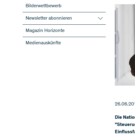
Bilderwettbewerb
Newsletter abonnieren
SNF-Newsletter abonnieren
Magazin Horizonte
Newsletter der NFP abonnieren
Medienauskünfte
ScienceGeist
26.06.20
Die Nati
"Steueru
Einflussf