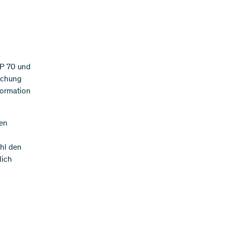
FP 70 und
uchung
formation
nen
hl den
lich