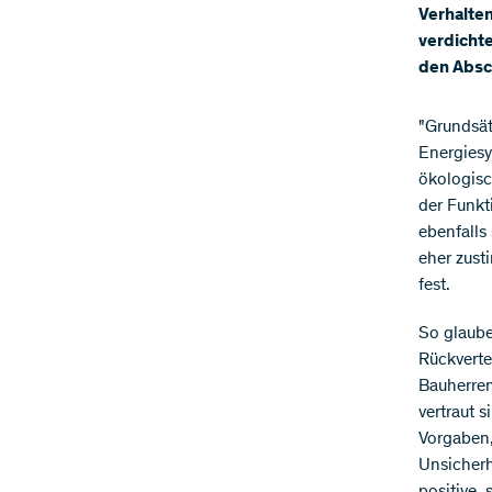
Verhalte
verdicht
den Absc
"Grundsä
Energiesy
ökologisc
der Funkt
ebenfalls
eher zust
fest.
So glaube
Rückverte
Bauherren
vertraut 
Vorgaben,
Unsicherh