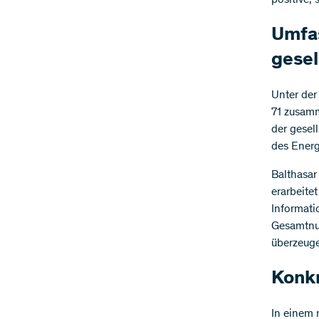
positive,
Umfa
gesel
Unter der
71 zusamm
der gesel
des Energ
Balthasar
erarbeite
Informati
Gesamtnut
überzeuge
Konk
In einem 