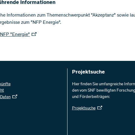
ührende Informationen
che Informationen zum Themenschwerpunkt "Akzeptanz" sowie la
Ergebnisse zum "NFP Energie".
 NFP "Energie"
Projektsuche
künfte
Hier finden Sie umfangreiche Infor
cht
den vom SNF bewilligten Forschun
und Förderbeiträgen:
 Daten
Projektsuche