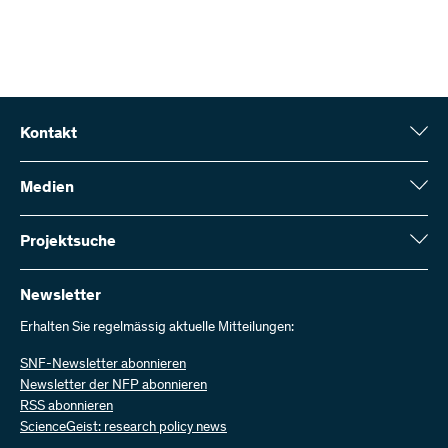
Kontakt
Schweizerischer Nationalfonds (SNF)
Wildhainweg 3
Medien
CH-3001 Bern
Medienauskünfte
Jahresbericht
Projektsuche
Kontakt aufnehmen
Zahlen und Daten
Rechnung senden
Hier finden Sie umfangreiche Informationen zu den vom SNF
bewilligten Forschungsprojekten und Förderbeiträgen:
Newsletter
Bei uns arbeiten
Offene Stellen
Erhalten Sie regelmässig aktuelle Mitteilungen:
Projektsuche
SNF-Newsletter abonnieren
Newsletter der NFP abonnieren
RSS abonnieren
ScienceGeist: research policy news