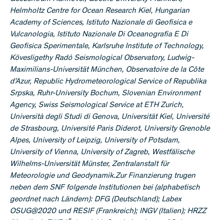
Helmholtz Centre for Ocean Research Kiel, Hungarian
Academy of Sciences, Istituto Nazionale di Geofisica e
Vulcanologia, Istituto Nazionale Di Oceanografia E Di
Geofisica Sperimentale, Karlsruhe Institute of Technology,
Kövesligethy Radó Seismological Observatory, Ludwig-
Maximilians-Universität München, Observatoire de la Côte
d’Azur, Republic Hydrometeorological Service of Republika
Srpska, Ruhr-University Bochum, Slovenian Environment
Agency, Swiss Seismological Service at ETH Zurich,
Università degli Studi di Genova, Universität Kiel, Université
de Strasbourg, Université Paris Diderot, University Grenoble
Alpes, University of Leipzig, University of Potsdam,
University of Vienna, University of Zagreb, Westfälische
Wilhelms-Universität Münster, Zentralanstalt für
Meteorologie und Geodynamik.
Zur Finanzierung trugen
neben dem SNF folgende Institutionen bei (alphabetisch
geordnet nach Ländern): DFG (Deutschland); Labex
OSUG@2020 und RESIF (Frankreich); INGV (Italien); HRZZ