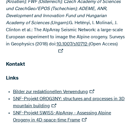
(Kroatien); FWF (Österreich); Czech Academy of Sciences
und CzechGeo/EPOS (Tschechien); ADEME, ANR,
Development and Innovation Fund und Hungarian
Academy of Sciences (Ungarn).
G. Hetényi, I. Molinari, J.
Clinton et al.: The AlpArray Seismic Network: a large-scale
European experiment to image the Alpine orogeny. Surveys
in Geophysics (2018) doi:
10.1007/s10712-
(Open Access)
Kontakt
Links
Bilder zur redaktionellen Verwendung
SNF-Projekt OROG3NY: structures and processes in 3D
mountain building
SNF-Projekt SWISS-AlpArray - Assessing Alpine
Orogeny in 4D-space-time Frame