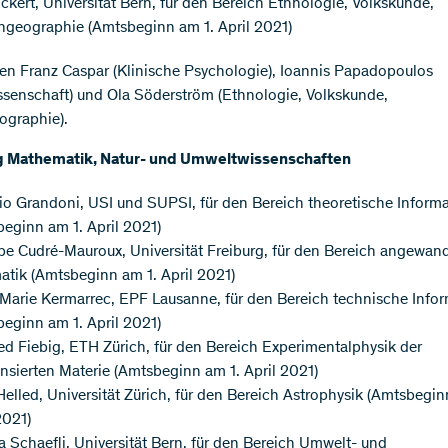
Eckert, Universität Bern, für den Bereich Ethnologie, Volkskunde,
geographie (Amtsbeginn am 1. April 2021)
zen Franz Caspar (Klinische Psychologie), Ioannis Papadopoulos
issenschaft) und Ola Söderström (Ethnologie, Volkskunde,
graphie).
g Mathematik, Natur- und Umweltwissenschaften
io Grandoni, USI und SUPSI, für den Bereich theoretische Informa
eginn am 1. April 2021)
pe Cudré-Mauroux, Universität Freiburg, für den Bereich angewan
atik (Amtsbeginn am 1. April 2021)
Marie Kermarrec, EPF Lausanne, für den Bereich technische Infor
eginn am 1. April 2021)
d Fiebig, ETH Zürich, für den Bereich Experimentalphysik der
sierten Materie (Amtsbeginn am 1. April 2021)
Helled, Universität Zürich, für den Bereich Astrophysik (Amtsbegin
2021)
a Schaefli, Universität Bern, für den Bereich Umwelt- und