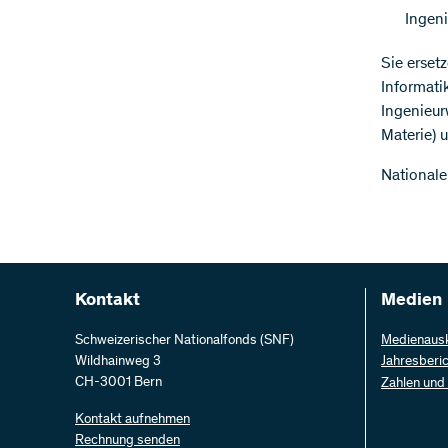
Ingen
Sie erset
Informati
Ingenieur
Materie) 
Nationale
Kontakt
Medien
Schweizerischer Nationalfonds (SNF)
Medienaus
Wildhainweg 3
Jahresberi
CH-3001 Bern
Zahlen und
Kontakt aufnehmen
Rechnung senden