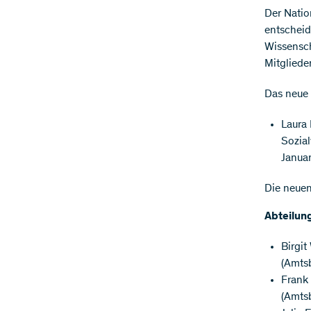
Der Natio
entscheid
Wissensch
Mitgliede
Das neue 
Laura 
Sozia
Januar
Die neuen
Abteilun
Birgit
(Amtsb
Frank 
(Amtsb