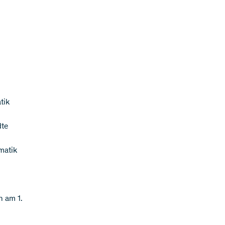
tik
dte
matik
n am 1.