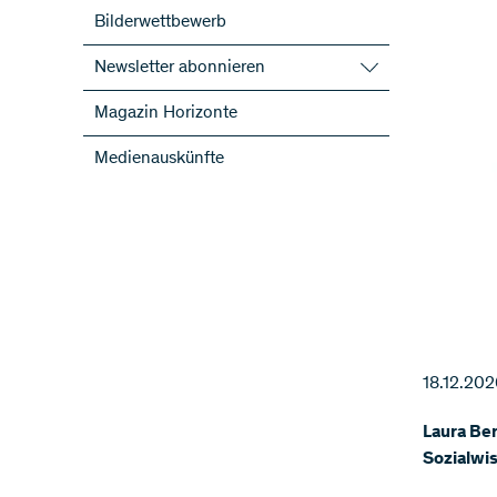
Bilderwettbewerb
Newsletter abonnieren
SNF-Newsletter abonnieren
Magazin Horizonte
Newsletter der NFP abonnieren
Medienauskünfte
ScienceGeist
18.12.20
Laura Ber
Sozialwi