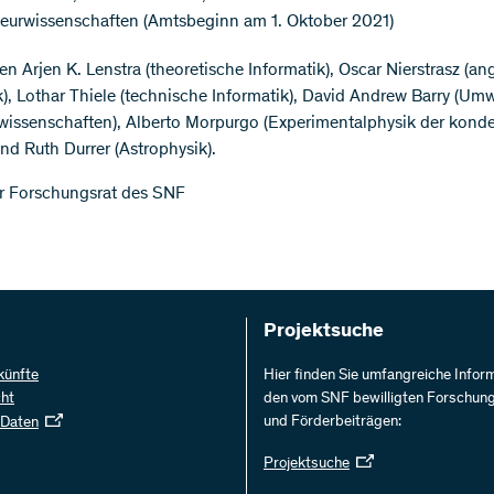
ieurwissenschaften (Amtsbeginn am 1. Oktober 2021)
zen Arjen K. Lenstra (theoretische Informatik), Oscar Nierstrasz (
k), Lothar Thiele (technische Informatik), David Andrew Barry (Um
wissenschaften), Alberto Morpurgo (Experimentalphysik der konde
und Ruth Durrer (Astrophysik).
r Forschungsrat des SNF
Projektsuche
künfte
Hier finden Sie umfangreiche Infor
cht
den vom SNF bewilligten Forschun
und Förderbeiträgen:
 Daten
Projektsuche