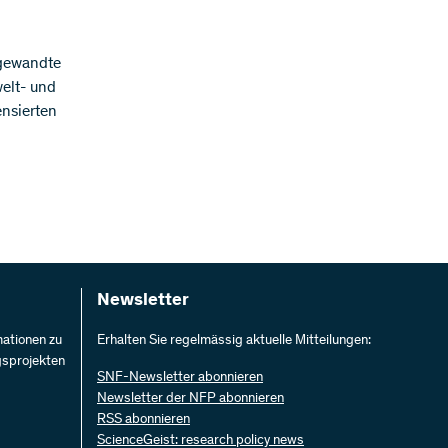
angewandte
welt- und
nsierten
Newsletter
mationen zu
Erhalten Sie regelmässig aktuelle Mitteilungen:
gsprojekten
SNF-Newsletter abonnieren
Newsletter der NFP abonnieren
RSS abonnieren
ScienceGeist: research policy news