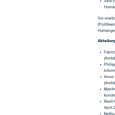
Julia 
Human
Sie erset
(Politikw
Humangeo
Abteilun
Fabriz
(Amtsb
Philip
Inform
Anne-
(Amtsb
Manfre
konden
Ravit 
April 
Bettin