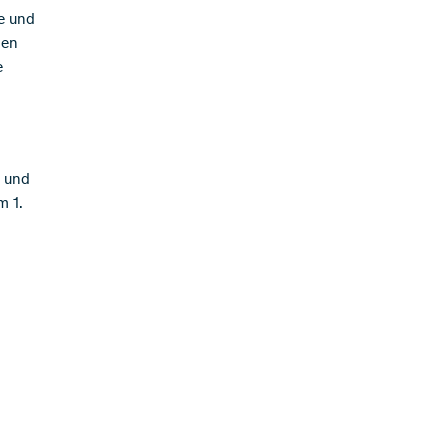
e und
den
e
- und
m 1.