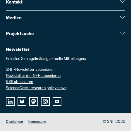
Kontakt
Schweizerischer Nationalfonds (SNF)
Wildhainweg 3
Medien
CH-3001 Bern
Medienauskünfte
Jahresbericht
Projektsuche
Kontakt aufnehmen
Zahlen und Daten
Rechnung senden
Hier finden Sie umfangreiche Informationen zu den vom SNF
bewilligten Forschungsprojekten und Förderbeiträgen:
Newsletter
Bei uns arbeiten
Offene Stellen
Erhalten Sie regelmässig aktuelle Mitteilungen:
Projektsuche
SNF-Newsletter abonnieren
Newsletter der NFP abonnieren
RSS abonnieren
ScienceGeist: research policy news
© SNF 2026
Disclaimer
Impressum