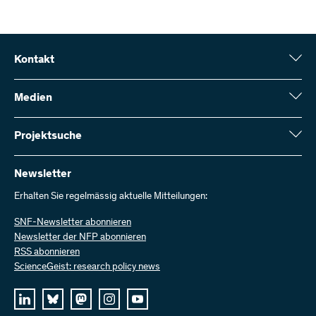
Kontakt
Schweizerischer Nationalfonds (SNF)
Wildhainweg 3
Medien
CH-3001 Bern
Medienauskünfte
Jahresbericht
Projektsuche
Kontakt aufnehmen
Zahlen und Daten
Rechnung senden
Hier finden Sie umfangreiche Informationen zu den vom SNF
bewilligten Forschungsprojekten und Förderbeiträgen:
Newsletter
Bei uns arbeiten
Offene Stellen
Erhalten Sie regelmässig aktuelle Mitteilungen:
Projektsuche
SNF-Newsletter abonnieren
Newsletter der NFP abonnieren
RSS abonnieren
ScienceGeist: research policy news