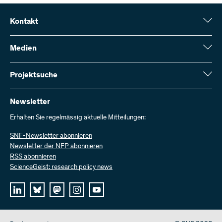
Kontakt
Schweizerischer Nationalfonds (SNF)
Wildhainweg 3
Medien
CH-3001 Bern
Medienauskünfte
Jahresbericht
Projektsuche
Kontakt aufnehmen
Zahlen und Daten
Rechnung senden
Hier finden Sie umfangreiche Informationen zu den vom SNF
bewilligten Forschungsprojekten und Förderbeiträgen:
Newsletter
Bei uns arbeiten
Offene Stellen
Erhalten Sie regelmässig aktuelle Mitteilungen:
Projektsuche
SNF-Newsletter abonnieren
Newsletter der NFP abonnieren
RSS abonnieren
ScienceGeist: research policy news