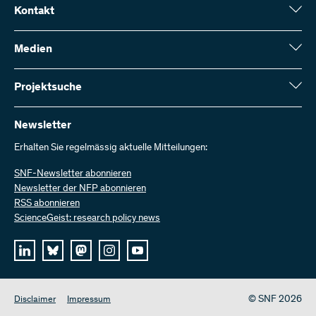
Kontakt
Schweizerischer Nationalfonds (SNF)
Wildhainweg 3
Medien
CH-3001 Bern
Medienauskünfte
Jahresbericht
Projektsuche
Kontakt aufnehmen
Zahlen und Daten
Rechnung senden
Hier finden Sie umfangreiche Informationen zu den vom SNF
bewilligten Forschungsprojekten und Förderbeiträgen:
Newsletter
Bei uns arbeiten
Offene Stellen
Erhalten Sie regelmässig aktuelle Mitteilungen:
Projektsuche
SNF-Newsletter abonnieren
Newsletter der NFP abonnieren
RSS abonnieren
ScienceGeist: research policy news
© SNF 2026
Disclaimer
Impressum