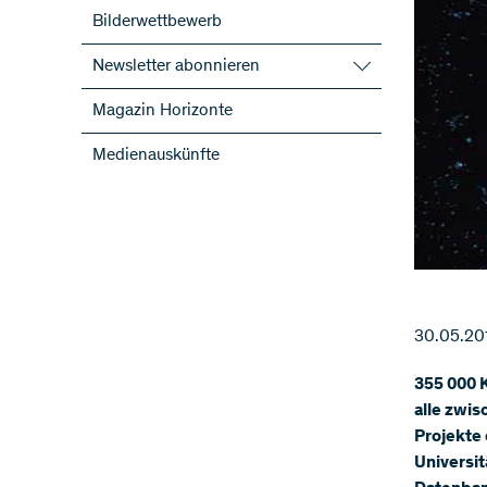
Bilderwettbewerb
Newsletter abonnieren
SNF-Newsletter abonnieren
Magazin Horizonte
Newsletter der NFP abonnieren
Medienauskünfte
ScienceGeist
30.05.20
​355 000 
alle zwi
Projekte 
Universit