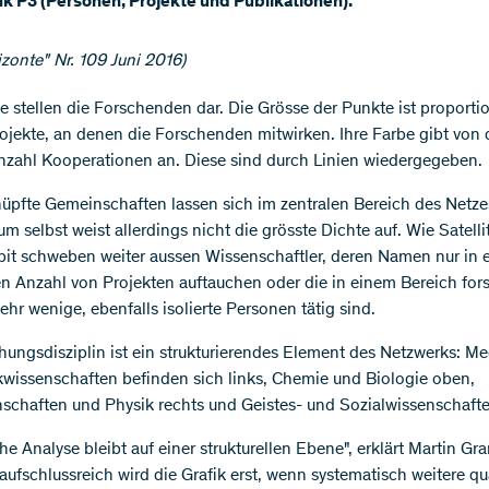
k P3 (Personen, Projekte und Publikationen).
izonte" Nr. 109 Juni 2016)
e stellen die Forschenden dar. Die Grösse der Punkte ist proportio
ojekte, an denen die Forschenden mitwirken. Ihre Farbe gibt von 
Anzahl Kooperationen an. Diese sind durch Linien wiedergegeben.
üpfte Gemeinschaften lassen sich im zentralen Bereich des Netze
m selbst weist allerdings nicht die grösste Dichte auf. Wie Satelli
bit schweben weiter aussen Wissenschaftler, deren Namen nur in e
n Anzahl von Projekten auftauchen oder die in einem Bereich fors
ehr wenige, ebenfalls isolierte Personen tätig sind.
hungsdisziplin ist ein strukturierendes Element des Netzwerks: Me
kwissenschaften befinden sich links, Chemie und Biologie oben,
schaften und Physik rechts und Geistes- und Sozialwissenschafte
he Analyse bleibt auf einer strukturellen Ebene", erklärt Martin Gr
aufschlussreich wird die Grafik erst, wenn systematisch weitere qua