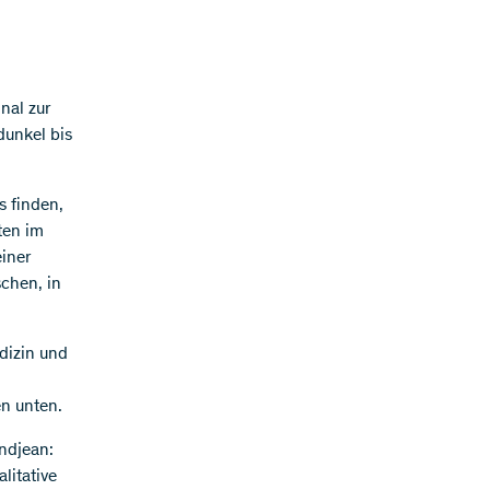
nal zur
dunkel bis
s finden,
ten im
iner
chen, in
dizin und
n unten.
andjean:
litative