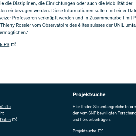
e die Disziplinen, die Einrichtungen oder auch die Mobilität der
en einbezogen werden. Diese Informationen sollen mit einer Da
weizer Professoren verknüpft werden und in Zusammenarbeit mit P
Thierry Rossier vom Observatoire des élites suisses der UNIL umf
ermöglichen."
k P3
Projektsuche
künfte
Hier finden Sie umfangreiche Infor
cht
den vom SNF bewilligten Forschun
und Förderbeiträgen:
 Daten
Projektsuche