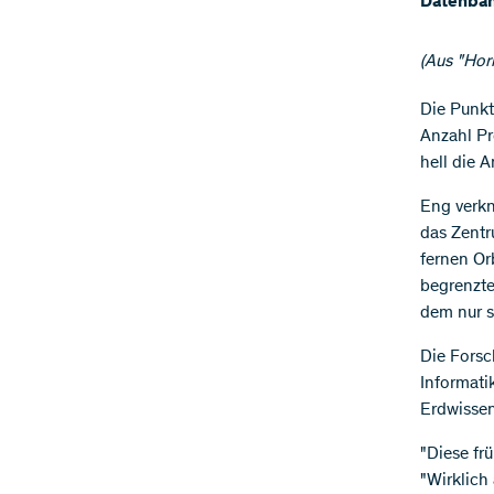
Datenban
(Aus "Hor
Die Punkt
Anzahl Pr
hell die 
Eng verkn
das Zentru
fernen Or
begrenzte
dem nur s
Die Forsc
Informati
Erdwissen
"Diese frü
"Wirklich 