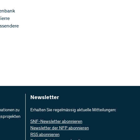
tenbank
ierre
assendere
Newsletter
mationen zu
Erhalten Sie regelmässig aktuelle Mitteilungen:
gsprojekten
SNF-Newsletter abonnieren
Newsletter der NFP abonnieren
RSS abonnieren