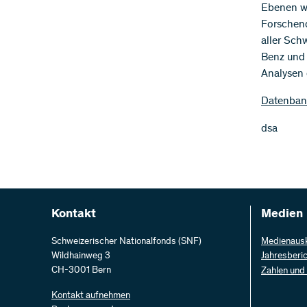
Ebenen wi
Forschend
aller Sch
Benz und 
Analysen 
Datenban
dsa
Kontakt
Medien
Schweizerischer Nationalfonds (SNF)
Medienaus
Wildhainweg 3
Jahresberi
CH-3001 Bern
Zahlen und
Kontakt aufnehmen