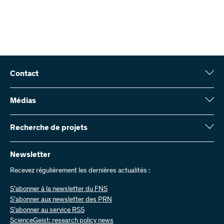
Contact
Fonds national suisse (FNS)
Wildhainweg 3
Médias
CH-3001 Berne
Service de presse
Rapport annuel
Recherche de projets
Contactez-nous
Chiffres et données
Envoyer des factures
Vous trouverez ici des informations complètes sur les projets de
recherche et les subsides approuvés par le FNS :
Newsletter
Travailler chez nous
Offres d’emploi
Recevez régulièrement les dernières actualités :
Recherche de projets
S’abonner à la newsletter du FNS
S’abonner aux newsletter des PRN
S'abonner au service RSS
ScienceGeist: research policy news