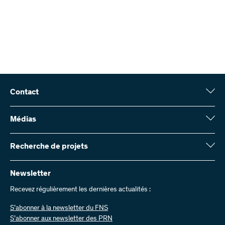
Contact
Fonds national suisse (FNS)
Wildhainweg 3
Médias
CH-3001 Berne
Service de presse
Rapport annuel
Recherche de projets
Contactez-nous
Chiffres et données
Envoyer des factures
Vous trouverez ici des informations complètes sur les projets de
recherche et les subsides approuvés par le FNS :
Newsletter
Travailler chez nous
Offres d’emploi
Recevez régulièrement les dernières actualités :
Recherche de projets
S’abonner à la newsletter du FNS
S’abonner aux newsletter des PRN