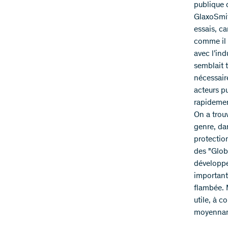
publique 
GlaxoSmit
essais, ca
comme il l
avec l’ind
semblait 
nécessaire
acteurs pu
rapidement
On a trou
genre, dan
protection
des "Glob
développe
important
flambée. 
utile, à c
moyennant