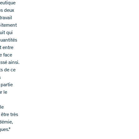
ceutique
es deux
ravail
roitement
uit qui
quantités
t entre
e face
ssé ainsi.
s de ce
a
 partie
r le
le
être très
idémie,
ues."