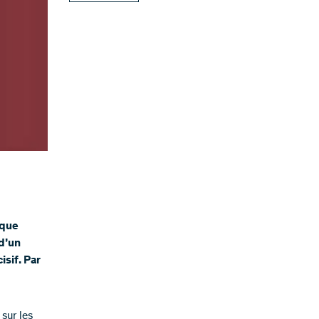
 que
d’un
sif. Par
sur les