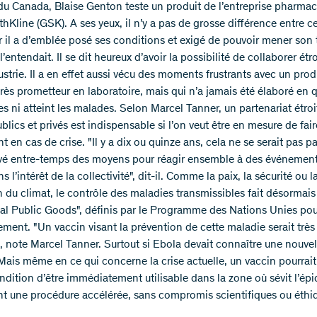
du Canada, Blaise Genton teste un produit de l’entreprise pharma
hKline (GSK). A ses yeux, il n’y a pas de grosse différence entre c
r il a d’emblée posé ses conditions et exigé de pouvoir mener son t
’entendait. Il se dit heureux d’avoir la possibilité de collaborer ét
ustrie. Il a en effet aussi vécu des moments frustrants avec un prod
très prometteur en laboratoire, mais qui n’a jamais été élaboré en 
s ni atteint les malades. Selon Marcel Tanner, un partenariat étroi
blics et privés est indispensable si l’on veut être en mesure de fair
 en cas de crise. "Il y a dix ou quinze ans, cela ne se serait pas pa
vé entre-temps des moyens pour réagir ensemble à des événement
s l’intérêt de la collectivité", dit-il. Comme la paix, la sécurité ou l
 du climat, le contrôle des maladies transmissibles fait désormais
al Public Goods", définis par le Programme des Nations Unies pou
ment. "Un vaccin visant la prévention de cette maladie serait très
, note Marcel Tanner. Surtout si Ebola devait connaître une nouvel
Mais même en ce qui concerne la crise actuelle, un vaccin pourrait 
ondition d’être immédiatement utilisable dans la zone où sévit l’ép
 une procédure accélérée, sans compromis scientifiques ou éthiq