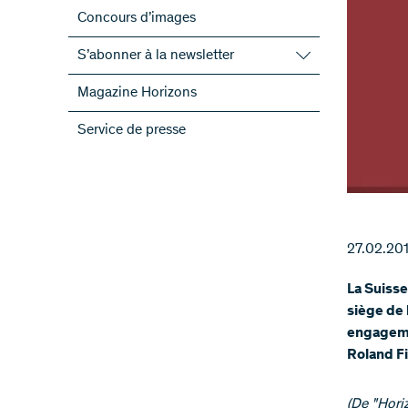
Concours d’images
S’abonner à la newsletter
S’abonner à la newsletter du FNS
Magazine Horizons
S’abonner aux newsletter des PRN
Service de presse
ScienceGeist
27.02.20
La Suisse
siège de 
engagemen
Roland F
​(De "Hor