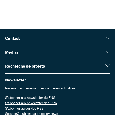
Contact
Fonds national suisse (FNS)
Wildhainweg 3
Médias
CH-3001 Berne
Service de presse
Rapport annuel
Recherche de projets
Contactez-nous
Chiffres et données
Envoyer des factures
Vous trouverez ici des informations complètes sur les projets de
recherche et les subsides approuvés par le FNS :
Newsletter
Travailler chez nous
Offres d’emploi
Recevez régulièrement les dernières actualités :
Recherche de projets
S’abonner à la newsletter du FNS
S’abonner aux newsletter des PRN
S'abonner au service RSS
ScienceGeist: research policy news