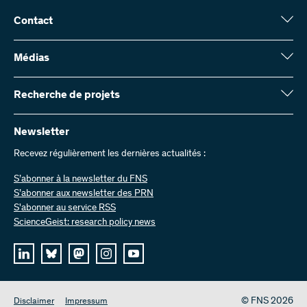
Contact
Fonds national suisse (FNS)
Wildhainweg 3
Médias
CH-3001 Berne
Service de presse
Rapport annuel
Recherche de projets
Contactez-nous
Chiffres et données
Envoyer des factures
Vous trouverez ici des informations complètes sur les projets de
recherche et les subsides approuvés par le FNS :
Newsletter
Travailler chez nous
Offres d’emploi
Recevez régulièrement les dernières actualités :
Recherche de projets
S’abonner à la newsletter du FNS
S’abonner aux newsletter des PRN
S'abonner au service RSS
ScienceGeist: research policy news
© FNS 2026
Disclaimer
Impressum