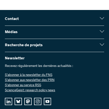
Contact
Fonds national suisse (FNS)
Wildhainweg 3
Médias
CH-3001 Berne
Service de presse
Rapport annuel
Recherche de projets
Contactez-nous
Chiffres et données
Envoyer des factures
Vous trouverez ici des informations complètes sur les projets de
recherche et les subsides approuvés par le FNS :
Newsletter
Travailler chez nous
Offres d’emploi
Recevez régulièrement les dernières actualités :
Recherche de projets
S’abonner à la newsletter du FNS
S’abonner aux newsletter des PRN
S'abonner au service RSS
ScienceGeist: research policy news