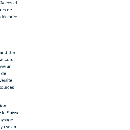
'Accès et
res de
 déclarée
 and the
n accord
vre un
) de
versité
ssources
nion
e la Suisse
paysage
ya visant