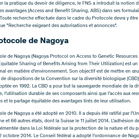
 la pratique du devoir de diligence, le FNS a introduit la notion d
es avantages (Access and Benefit Sharing, ABS) dans ses formulai
 Toute recherche effectuée dans le cadre du Protocole devra y être
ique "Recherche exigeant des autorisations et annonces".
otocole de Nagoya
ole de Nagoya (Nagoya Protocol on Access to Genetic Resources
quitable Sharing of Benefits Arising from Their Utilization) est u
onal en matière d'environnement. Son objectif est de mettre en œu
de dispositions de la Convention sur la diversité biologique (CBD
optée en 1992. La CBD a pour but la sauvegarde mondiale de la di
e, l'utilisation durable de ses composants ainsi que l'accès aux re
 et le partage équitable des avantages tirés de leur utilisation.
ole de Nagoya a été adopté en 2010. Il a depuis été ratifié par l'U
 et 66 autres états, dont la Suisse le 11 juillet 2014. L'adhésion d
lémentée dans la Loi fédérale sur la protection de la nature et du 
12 octobre 2014. Le Conseil fédéral a adopté l'ordonnance de Nago