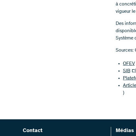
à concréti
vigueur le
Des infor
disponible
Système d'
Sources:
OFEV
SIB
Platef
Articl
)
Contact
Médias