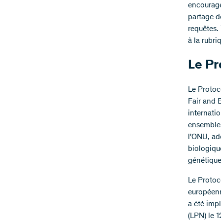
encourager
partage d
requêtes.
à la rubr
Le Pr
Le Protoc
Fair and E
internati
ensemble 
l'ONU, ad
biologiqu
génétiques
Le Protoc
européenne
a été imp
(LPN) le 