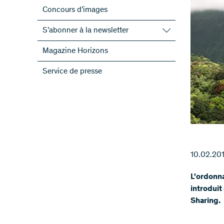
Concours d’images
S’abonner à la newsletter
S’abonner à la newsletter du FNS
Magazine Horizons
S’abonner aux newsletter des PRN
Service de presse
ScienceGeist
10.02.20
L'ordonna
introduit
Sharing.