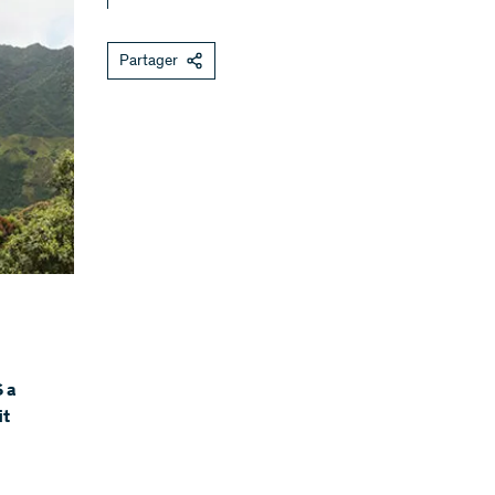
Partager
 a
it