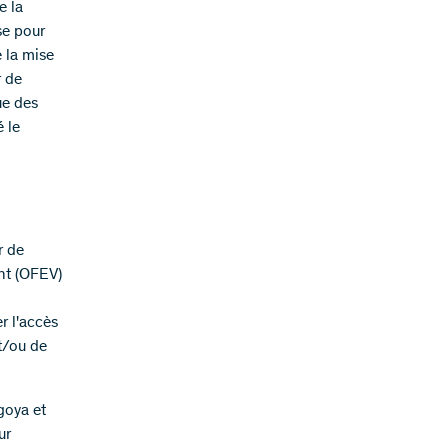
e la
se pour
e la mise
r de
ue des
 le
r de
ent (OFEV)
r l'accès
t/ou de
goya et
ur