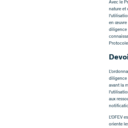
​Avec le P
nature et
l'utilisat
en œuvre 
diligence
connaissa
Protocole
Devoi
L'ordonna
diligence 
avant la 
l'utilisat
aux resso
notificat
L'OFEV es
oriente l