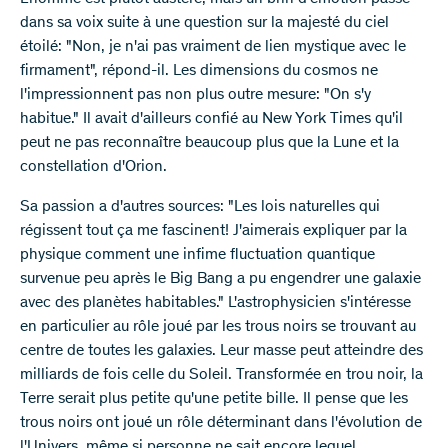
dans sa voix suite à une question sur la majesté du ciel
étoilé: "Non, je n'ai pas vraiment de lien mystique avec le
firmament", répond-il. Les dimensions du cosmos ne
l'impressionnent pas non plus outre mesure: "On s'y
habitue." Il avait d'ailleurs confié au New York Times qu'il
peut ne pas reconnaître beaucoup plus que la Lune et la
constellation d'Orion.
Sa passion a d'autres sources: "Les lois naturelles qui
régissent tout ça me fascinent! J'aimerais expliquer par la
physique comment une infime fluctuation quantique
survenue peu après le Big Bang a pu engendrer une galaxie
avec des planètes habitables." L'astrophysicien s'intéresse
en particulier au rôle joué par les trous noirs se trouvant au
centre de toutes les galaxies. Leur masse peut atteindre des
milliards de fois celle du Soleil. Transformée en trou noir, la
Terre serait plus petite qu'une petite bille. Il pense que les
trous noirs ont joué un rôle déterminant dans l'évolution de
l'Univers, même si personne ne sait encore lequel.