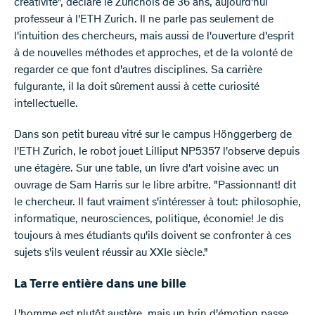
créativité", déclare le Zurichois de 36 ans, aujourd'hui
professeur à l'ETH Zurich. Il ne parle pas seulement de
l'intuition des chercheurs, mais aussi de l'ouverture d'esprit
à de nouvelles méthodes et approches, et de la volonté de
regarder ce que font d'autres disciplines. Sa carrière
fulgurante, il la doit sûrement aussi à cette curiosité
intellectuelle.
Dans son petit bureau vitré sur le campus Hönggerberg de
l'ETH Zurich, le robot jouet Lilliput NP5357 l'observe depuis
une étagère. Sur une table, un livre d'art voisine avec un
ouvrage de Sam Harris sur le libre arbitre. "Passionnant! dit
le chercheur. Il faut vraiment s'intéresser à tout: philosophie,
informatique, neurosciences, politique, économie! Je dis
toujours à mes étudiants qu'ils doivent se confronter à ces
sujets s'ils veulent réussir au XXIe siècle."
La Terre entière dans une bille
L'homme est plutôt austère, mais un brin d'émotion passe