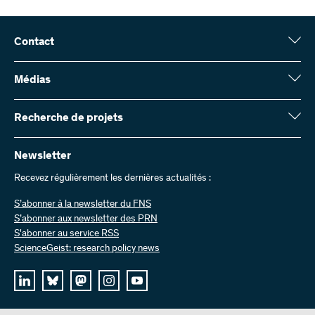
Contact
Fonds national suisse (FNS)
Wildhainweg 3
Médias
CH-3001 Berne
Service de presse
Rapport annuel
Recherche de projets
Contactez-nous
Chiffres et données
Envoyer des factures
Vous trouverez ici des informations complètes sur les projets de
recherche et les subsides approuvés par le FNS :
Newsletter
Travailler chez nous
Offres d’emploi
Recevez régulièrement les dernières actualités :
Recherche de projets
S’abonner à la newsletter du FNS
S’abonner aux newsletter des PRN
S'abonner au service RSS
ScienceGeist: research policy news