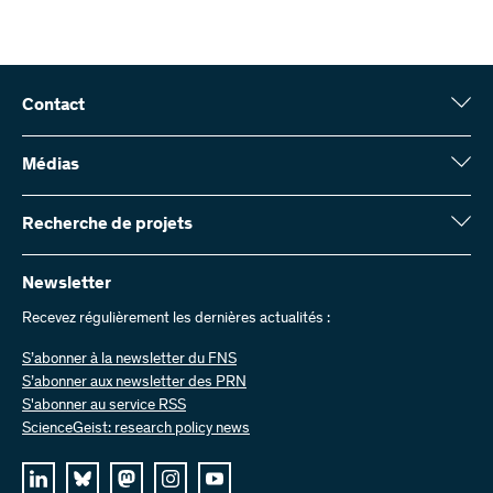
Contact
Fonds national suisse (FNS)
Wildhainweg 3
Médias
CH-3001 Berne
Service de presse
Rapport annuel
Recherche de projets
Contactez-nous
Chiffres et données
Envoyer des factures
Vous trouverez ici des informations complètes sur les projets de
recherche et les subsides approuvés par le FNS :
Newsletter
Travailler chez nous
Offres d’emploi
Recevez régulièrement les dernières actualités :
Recherche de projets
S’abonner à la newsletter du FNS
S’abonner aux newsletter des PRN
S'abonner au service RSS
ScienceGeist: research policy news