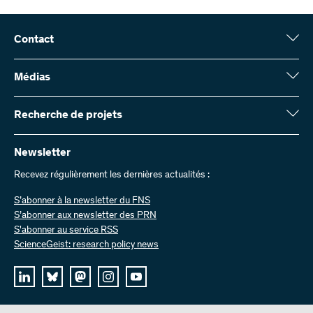
Contact
Fonds national suisse (FNS)
Wildhainweg 3
Médias
CH-3001 Berne
Service de presse
Rapport annuel
Recherche de projets
Contactez-nous
Chiffres et données
Envoyer des factures
Vous trouverez ici des informations complètes sur les projets de
recherche et les subsides approuvés par le FNS :
Newsletter
Travailler chez nous
Offres d’emploi
Recevez régulièrement les dernières actualités :
Recherche de projets
S’abonner à la newsletter du FNS
S’abonner aux newsletter des PRN
S'abonner au service RSS
ScienceGeist: research policy news