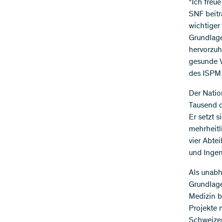
"Ich freu
SNF beitr
wichtiger
Grundlage
hervorzuh
gesunde V
des ISPM 
Der Natio
Tausend d
Er setzt 
mehrheitl
vier Abte
und Ingen
Als unabh
Grundlage
Medizin b
Projekte 
Schweizer