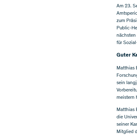
Am 23. Se
Amtsperi
zum Präsi
Public-Hea
nächsten 
für Sozia
Guter K
Matthias 
Forschung
sein langj
Vorbereit
meistern 
Matthias 
die Unive
seiner Ka
Mitglied 