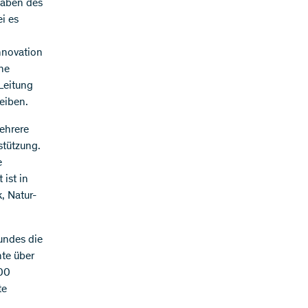
gaben des
i es
nnovation
ine
Leitung
eiben.
mehrere
stützung.
e
ist in
, Natur-
undes die
hte über
200
te