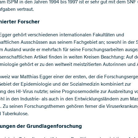
am ISPM in den Jahren 1994 bis 1997 ist er sehr gut mit dem SNF
fgaben vertraut.
erter Forscher
Egger gehört verschiedenen internationalen Fakultäten und
aftlichen Ausschüssen aus seinem Fachgebiet an; sowohl in der 
im Ausland wurde er mehrfach für seine Forschungsarbeiten ausge
senschaftlichen Artikel finden in weiten Kreisen Beachtung: Auf 
miologie gehört er zu den weltweit meistzitierten Autorinnen und 
hweiz war Matthias Egger einer der ersten, der die Forschungserg
ebiet der Epidemiologie und der Sozialmedizin kombiniert zur
g des HI-Virus nutzte; seine Prognosemodelle zur Ausbreitung v
hl in den Industrie- als auch in den Entwicklungsländern zum Ma
 Zu seinen Forschungsthemen gehören ferner die Viruserkranku
 Tuberkulose.
ungen der Grundlagenforschung