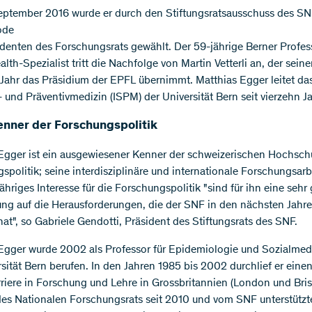
ptember 2016 wurde er durch den Stiftungsratsausschuss des SNF
ode
denten des Forschungsrats gewählt. ​Der 59-jährige Berner Profes
lth-Spezialist tritt die Nachfolge von Martin Vetterli an, der seine
Jahr das Präsidium der EPFL übernimmt. Matthias Egger leitet das 
l- und Präventivmedizin (ISPM) der Universität Bern seit vierzehn J
enner der Forschungspolitik
Egger ist ein ausgewiesener Kenner der schweizerischen Hochsch
spolitik; seine interdisziplinäre und internationale Forschungsarb
ähriges Interesse für die Forschungspolitik "sind für ihn eine sehr
ung auf die Herausforderungen, die der SNF in den nächsten Jahre
hat", so Gabriele Gendotti, Präsident des Stiftungsrats des SNF.
Egger wurde 2002 als Professor für Epidemiologie und Sozialmed
rsität Bern berufen. In den Jahren 1985 bis 2002 durchlief er einen
rriere in Forschung und Lehre in Grossbritannien (London und Brist
des Nationalen Forschungsrats seit 2010 und vom SNF unterstützt