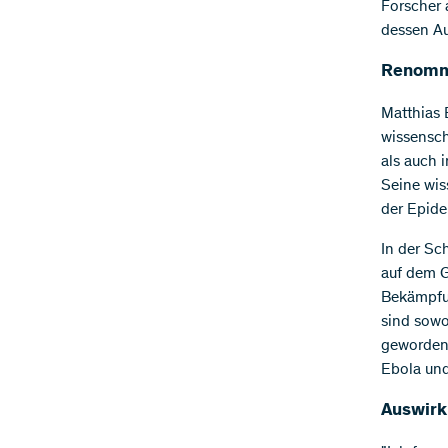
Forscher 
dessen Au
Renommi
Matthias 
wissensch
als auch 
Seine wis
der Epide
In der Sc
auf dem G
Bekämpfun
sind sowo
geworden.
Ebola und
Auswirk