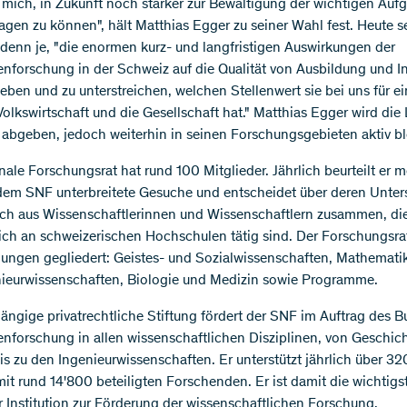
e mich, in Zukunft noch stärker zur Bewältigung der wichtigen Auf
agen zu können", hält Matthias Egger zu seiner Wahl fest. Heute se
 denn je, "die enormen kurz- und langfristigen Auswirkungen der
nforschung in der Schweiz auf die Qualität von Ausbildung und I
eben und zu unterstreichen, welchen Stellenwert sie bei uns für e
olkswirtschaft und die Gesellschaft hat." Matthias Egger wird die 
abgeben, jedoch weiterhin in seinen Forschungsgebieten aktiv bl
nale Forschungsrat hat rund 100 Mitglieder. Jährlich beurteilt er 
em SNF unterbreitete Gesuche und entscheidet über deren Unter
sich aus Wissenschaftlerinnen und Wissenschaftlern zusammen, di
ich an schweizerischen Hochschulen tätig sind. Der Forschungsrat 
ilungen gegliedert: Geistes- und Sozialwissenschaften, Mathematik
ieurwissenschaften, Biologie und Medizin sowie Programme.
ängige privatrechtliche Stiftung fördert der SNF im Auftrag des B
nforschung in allen wissenschaftlichen Disziplinen, von Geschic
is zu den Ingenieurwissenschaften. Er unterstützt jährlich über 3
mit rund 14'800 beteiligten Forschenden. Er ist damit die wichtigs
 Institution zur Förderung der wissenschaftlichen Forschung.