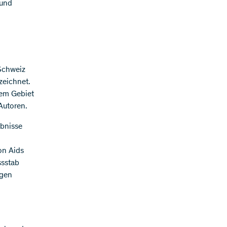
 und
Schweiz
zeichnet.
dem Gebiet
Autoren.
ebnisse
on Aids
ssstab
ngen