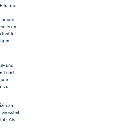
 für die
sor und
rseits im
Institut
ahren.
ul- und
eit und
 gute
n zu
izin an
 Grossteil
ol). Als
er