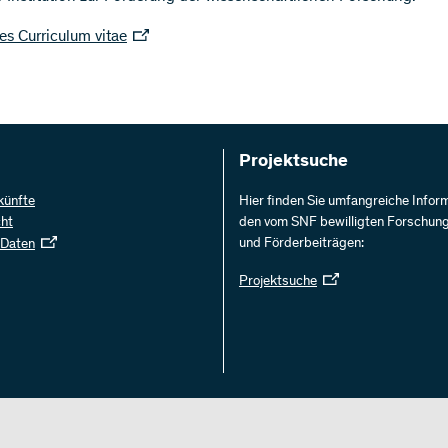
tes Curriculum vitae
Projektsuche
künfte
Hier finden Sie umfangreiche Infor
cht
den vom SNF bewilligten Forschun
und Förderbeiträgen:
 Daten
Projektsuche