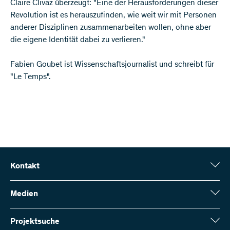
Claire Clivaz überzeugt: "Eine der Herausforderungen dieser
Revolution ist es herauszufinden, wie weit wir mit Personen
anderer Disziplinen zusammenarbeiten wollen, ohne aber
die eigene Identität dabei zu verlieren."
Fabien Goubet ist Wissenschaftsjournalist und schreibt für
"Le Temps".
Kontakt
Schweizerischer Nationalfonds (SNF)
Wildhainweg 3
Medien
CH-3001 Bern
Medienauskünfte
Jahresbericht
Projektsuche
Kontakt aufnehmen