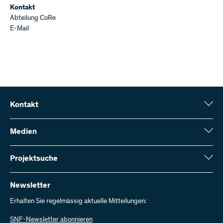
Kontakt
Abteilung CoRe
E-Mail
Kontakt
Schweizerischer Nationalfonds (SNF)
Wildhainweg 3
Medien
CH-3001 Bern
Medienauskünfte
Jahresbericht
Projektsuche
Kontakt aufnehmen
Zahlen und Daten
Rechnung senden
Hier finden Sie umfangreiche Informationen zu den vom SNF
bewilligten Forschungsprojekten und Förderbeiträgen:
Newsletter
Bei uns arbeiten
Offene Stellen
Erhalten Sie regelmässig aktuelle Mitteilungen:
Projektsuche
SNF-Newsletter abonnieren