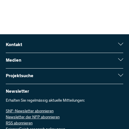
Kontakt
Schweizerischer Nationalfonds (SNF)
Wildhainweg 3
Medien
CH-3001 Bern
Medienauskünfte
Jahresbericht
Projektsuche
Kontakt aufnehmen
Zahlen und Daten
Rechnung senden
Hier finden Sie umfangreiche Informationen zu den vom SNF
bewilligten Forschungsprojekten und Förderbeiträgen:
Newsletter
Bei uns arbeiten
Offene Stellen
Erhalten Sie regelmässig aktuelle Mitteilungen:
Projektsuche
SNF-Newsletter abonnieren
Newsletter der NFP abonnieren
RSS abonnieren