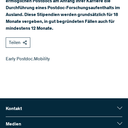
ermöglichen Postdocs am Anfang ihrer Karriere die
Durchführung eines Postdoc-Forschungsaufenthalts im
Ausland. Diese Stipendien werden grundsätzlich für 18
Monate vergeben, in gut begründeten Fällen auch für
mindestens 12 Monate.
Teilen
Early Postdoc.Mobility
Kontakt
Schweizerischer Nationalfonds (SNF)
Wildhainweg 3
Medien