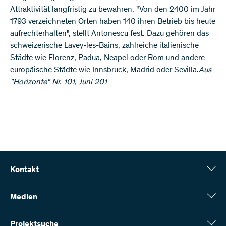
Attraktivität langfristig zu bewahren. "Von den 2400 im Jahr
1793 verzeichneten Orten haben 140 ihren Betrieb bis heute
aufrechterhalten", stellt Antonescu fest. Dazu gehören das
schweizerische Lavey-les-Bains, zahlreiche italienische
Städte wie Florenz, Padua, Neapel oder Rom und andere
europäische Städte wie Innsbruck, Madrid oder Sevilla.​
Aus
"Horizonte" Nr. 101, Juni 201
Kontakt
Schweizerischer Nationalfonds (SNF)
Wildhainweg 3
Medien
CH-3001 Bern
Medienauskünfte
Jahresbericht
Projektsuche