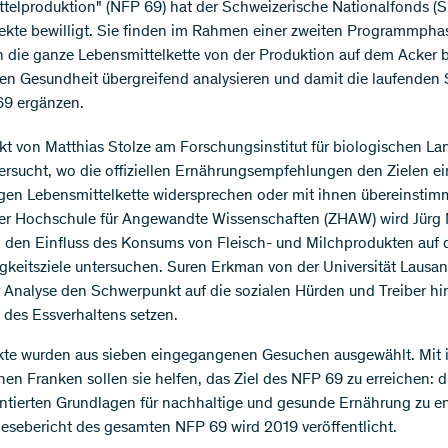
telproduktion" (NFP 69) hat der Schweizerische Nationalfonds (S
ekte bewilligt. Sie finden im Rahmen einer zweiten Programmphas
n die ganze Lebensmittelkette von der Produktion auf dem Acker b
hen Gesundheit übergreifend analysieren und damit die laufenden 
69 ergänzen.
kt von Matthias Stolze am Forschungsinstitut für biologischen L
tersucht, wo die offiziellen Ernährungsempfehlungen den Zielen ei
gen Lebensmittelkette widersprechen oder mit ihnen übereinstim
er Hochschule für Angewandte Wissenschaften (ZHAW) wird Jürg
h den Einfluss des Konsums von Fleisch- und Milchprodukten auf 
gkeitsziele untersuchen. Suren Erkman von der Universität Lausa
r Analyse den Schwerpunkt auf die sozialen Hürden und Treiber hin
des Essverhaltens setzen.
kte wurden aus sieben eingegangenen Gesuchen ausgewählt. Mit
onen Franken sollen sie helfen, das Ziel des NFP 69 zu erreichen: d
entierten Grundlagen für nachhaltige und gesunde Ernährung zu e
esebericht des gesamten NFP 69 wird 2019 veröffentlicht.