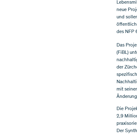
Lebensmit
neue Proj
und solle
öffentlic
des NFP 
Das Proje
(FiBL) un
nachhalti
der Zürch
spezifisc
Nachhalti
mit seine
Änderung 
Die Proje
2,9 Milli
praxisori
Der Synth