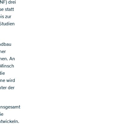
NF) drei
e statt
is zur
Studien
andbau
ner
men. An
 Minsch
die
nne wird
ter der
 insgesamt
ie
ntwickeln.