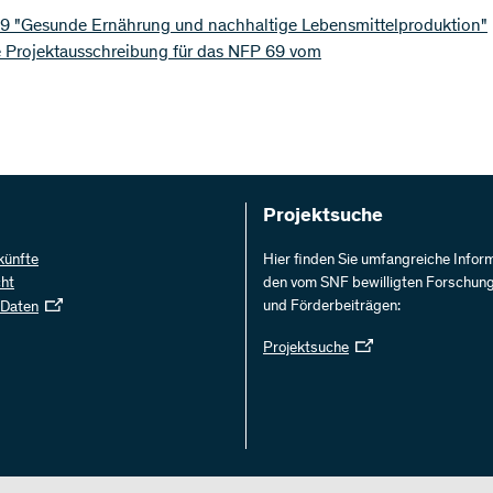
9 "Gesunde Ernährung und nachhaltige Lebensmittelproduktion"
e Projektausschreibung für das NFP 69 vom
Projektsuche
künfte
Hier finden Sie umfangreiche Infor
cht
den vom SNF bewilligten Forschun
und Förderbeiträgen:
 Daten
Projektsuche