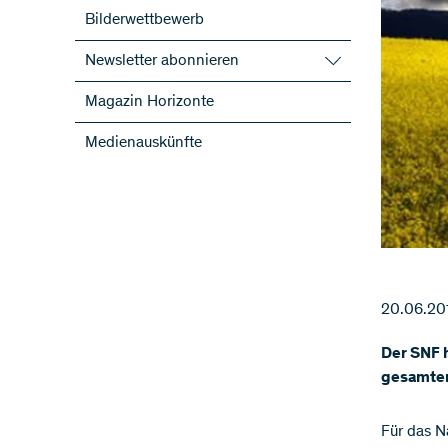
Bilderwettbewerb
Newsletter abonnieren
SNF-Newsletter abonnieren
Magazin Horizonte
Newsletter der NFP abonnieren
Medienauskünfte
ScienceGeist
20.06.20
Der SNF h
gesamten 
​Für das 