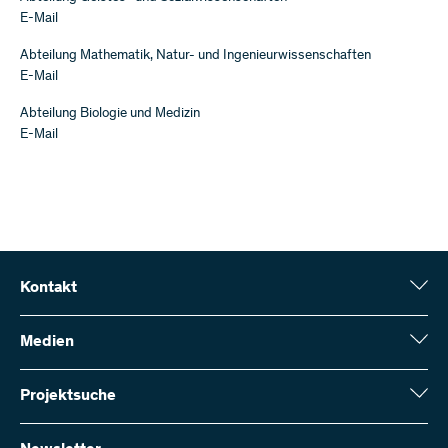
E-Mail
Abteilung Mathematik, Natur- und Ingenieurwissenschaften
E-Mail
Abteilung Biologie und Medizin
E-Mail
Kontakt
Schweizerischer Nationalfonds (SNF)
Wildhainweg 3
Medien
CH-3001 Bern
Medienauskünfte
Jahresbericht
Projektsuche
Kontakt aufnehmen
Zahlen und Daten
Rechnung senden
Hier finden Sie umfangreiche Informationen zu den vom SNF