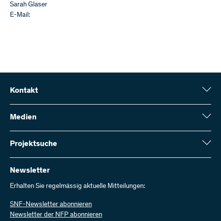
Sarah Glaser
E-Mail:
Kontakt
Schweizerischer Nationalfonds (SNF)
Wildhainweg 3
Medien
CH-3001 Bern
Medienauskünfte
Jahresbericht
Projektsuche
Kontakt aufnehmen
Zahlen und Daten
Rechnung senden
Hier finden Sie umfangreiche Informationen zu den vom SNF
bewilligten Forschungsprojekten und Förderbeiträgen:
Newsletter
Bei uns arbeiten
Offene Stellen
Erhalten Sie regelmässig aktuelle Mitteilungen:
Projektsuche
SNF-Newsletter abonnieren
Newsletter der NFP abonnieren